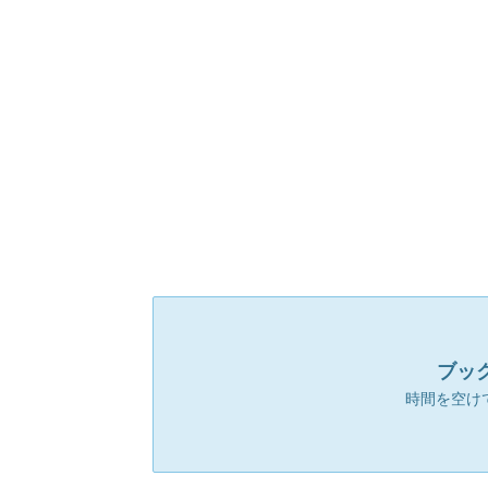
ブッ
時間を空け